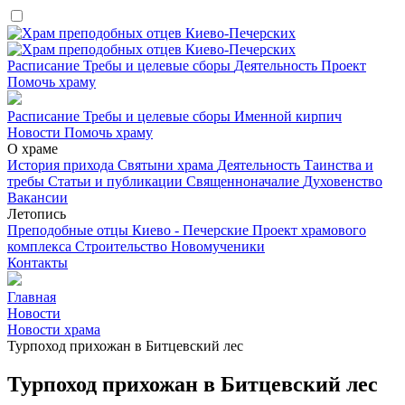
Расписание
Требы и целевые сборы
Деятельность
Проект
Помочь храму
Расписание
Требы и целевые сборы
Именной кирпич
Новости
Помочь храму
О храме
История прихода
Святыни храма
Деятельность
Таинства и
требы
Статьи и публикации
Священноначалие
Духовенство
Вакансии
Летопись
Преподобные отцы Киево - Печерские
Проект храмового
комплекса
Строительство
Новомученики
Контакты
Главная
Новости
Новости храма
Турпоход прихожан в Битцевский лес
Турпоход прихожан в Битцевский лес