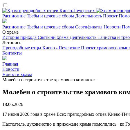
Расписание
Требы и целевые сборы
Деятельность
Проект
Помо
Расписание
Требы и целевые сборы
Сертификаты
Новости
Пом
О храме
История прихода
Святыни храма
Деятельность
Таинства и тре
Летопись
Преподобные отцы Киево - Печерские
Проект храмового комп
Контакты
Главная
Новости
Новости храма
Молебен о строительстве храмового комплекса.
Молебен о строительстве храмового ком
18.06.2026
17 июня 2026 года в храме Всех преподобных отцев Киево-Печ
Настоятель, духовенство и прихожане храма помолились ко Го