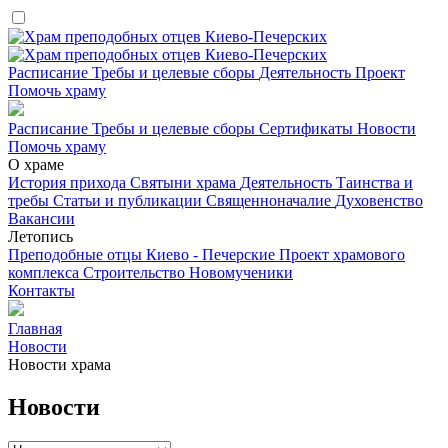
Расписание
Требы и целевые сборы
Деятельность
Проект
Помочь храму
Расписание
Требы и целевые сборы
Сертификаты
Новости
Помочь храму
О храме
История прихода
Святыни храма
Деятельность
Таинства и
требы
Статьи и публикации
Священноначалие
Духовенство
Вакансии
Летопись
Преподобные отцы Киево - Печерские
Проект храмового
комплекса
Строительство
Новомученики
Контакты
Главная
Новости
Новости храма
Новости