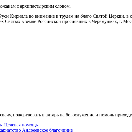
хожанам с архипастырским словом.
си Кирилла во внимание к трудам на благо Святой Церкви, в св
сех Святых в земле Российской просиявших в Черемушках, г. М
свечу, пожертвовать в алтарь на богослужение и помочь приходу
ь
Целевая помощь
кариатство
Андреевское благочиние