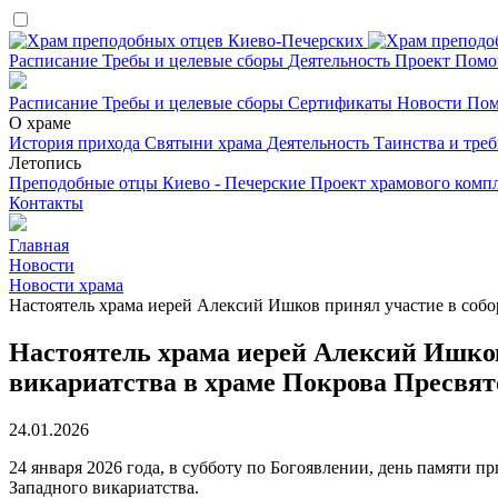
Расписание
Требы и целевые сборы
Деятельность
Проект
Помо
Расписание
Требы и целевые сборы
Сертификаты
Новости
Пом
О храме
История прихода
Святыни храма
Деятельность
Таинства и тре
Летопись
Преподобные отцы Киево - Печерские
Проект храмового комп
Контакты
Главная
Новости
Новости храма
Настоятель храма иерей Алексий Ишков принял участие в соб
Настоятель храма иерей Алексий Ишков
викариатства в храме Покрова Пресвят
24.01.2026
24 января 2026 года, в субботу по Богоявлении, день памяти 
Западного викариатства.