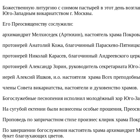
Божественную литургию с сонмом пастырей в этот день возгл
Юго-Западным викариатством г. Москвы.
Его Преосвященству сослужили:
архимандрит Мелхиседек (Артюхин), настоятель храма Покров
протоиерей Анатолий Кожа, благочинный Параскево-Пятницког
протоиерей Николай Карасев, благочинный Андреевского церк
протоиерей Александр Зорин, руководитель секретариата Юго-
иерей Алексий Ишков, и.о. настоятеля храма Всех преподобн
члены Совета викариатства, настоятели и духовенство храмов.
Богослужебные песнопения исполнил молодёжный хор Юго-Зап
На сугубой ектении были вознесены особые прошения, Преос
Проповедь по запричастном стихе произнес клирик храма Пок
По завершении богослужения настоятель храма архимандрит М
букет благоухающих цветов.