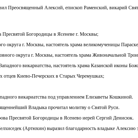
авил Преосвященный Алексий, епископ Раменский, викарий Свя
а Пресвятой Богородицы в Ясеневе г. Москвы;
о округа г. Москвы, настоятель храма великомученицы Параск
овного округа г. Москвы, настоятель храма Живоначальной Тро
Западного викариатства, настоятель храма Казанской иконы Бо
ых отцев Киево-Печерских в Старых Черемушках;
адного викариатства под управлением Елизаветы Кошкиной.
вященнейший Владыка прочитал молитву о Святой Руси.
рова Пресвятой Богородицы в Ясенево иерей Сергий Денисюк.
елхиседек (Артюхин) выразил благодарность владыке Алексию з