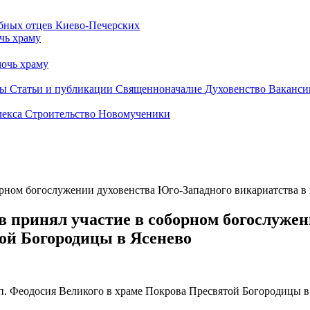
чь храму
очь храму
бы
Статьи и публикации
Священноначалие
Духовенство
Ваканси
лекса
Строительство
Новомученики
орном богослужении духовенства Юго-Западного викариатства в
 принял участие в соборном богослужен
ой Богородицы в Ясенево
прп. Феодосия Великого в храме Покрова Пресвятой Богородицы 