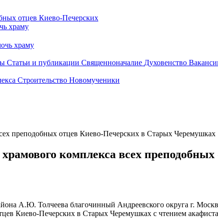
чь храму
очь храму
бы
Статьи и публикации
Священноначалие
Духовенство
Ваканси
лекса
Строительство
Новомученики
всех преподобных отцев Киево-Печерских в Старых Черемушках
 храмового комплекса всех преподобных
района А.Ю. Толчеева благочинный Андреевского округа г. Мос
отцев Киево-Печерских в Старых Черемушках с чтением акафис