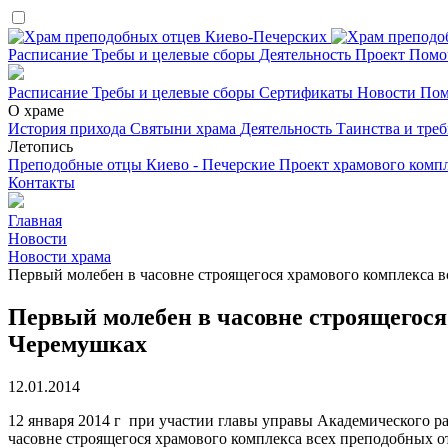
Расписание
Требы и целевые сборы
Деятельность
Проект
Помо
Расписание
Требы и целевые сборы
Сертификаты
Новости
Пом
О храме
История прихода
Святыни храма
Деятельность
Таинства и тре
Летопись
Преподобные отцы Киево - Печерские
Проект храмового комп
Контакты
Главная
Новости
Новости храма
Первый молебен в часовне строящегося храмового комплекса 
Первый молебен в часовне строящегося
Черемушках
12.01.2014
12 января 2014 г при участии главы управы Академического 
часовне строящегося храмового комплекса всех преподобных 