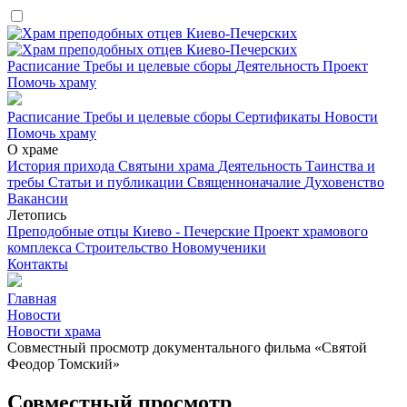
Расписание
Требы и целевые сборы
Деятельность
Проект
Помочь храму
Расписание
Требы и целевые сборы
Сертификаты
Новости
Помочь храму
О храме
История прихода
Святыни храма
Деятельность
Таинства и
требы
Статьи и публикации
Священноначалие
Духовенство
Вакансии
Летопись
Преподобные отцы Киево - Печерские
Проект храмового
комплекса
Строительство
Новомученики
Контакты
Главная
Новости
Новости храма
Совместный просмотр документального фильма «Святой
Феодор Томский»
Совместный просмотр