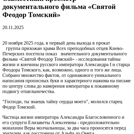
документального фильма «Святой
Феодор Томский»
20.11.2025
20 ноября 2025 года, в первый день выхода в прокат
группа прихожан храма Всех преподобных отцев Киево-
Печерских посетила показ значительного документального
фильма «Святой Феодор Томский» - исследования тайны
жизни и кончины русского императора Александра I и старца
Феодора Томского, как, возможно, одного и того же лица.
Собрано множество фактов, от одинакового уникального
написания прописных букв и характерного нажима на письме
по центру слова до намерения императора к покаянному
подвигу отшельничества.
"Господи, ты знаешь тайну сердца моего", молился старец
Федор Томский.
Частица жизни императора Александра Благословенного и
его супруги Елизаветы Алексеевны - предположительно
монахини Веры молчальницы, за два часа проносятся перед
зрителем, как расстояние от Альфа до Омега.