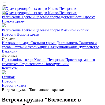
Расписание
Требы и целевые сборы
Деятельность
Проект
Помочь храму
Расписание
Требы и целевые сборы
Именной кирпич
Новости
Помочь храму
О храме
История прихода
Святыни храма
Деятельность
Таинства и
требы
Статьи и публикации
Священноначалие
Духовенство
Вакансии
Летопись
Преподобные отцы Киево - Печерские
Проект храмового
комплекса
Строительство
Новомученики
Контакты
Главная
Новости
Новости храма
Встреча кружка "Богословие в красках"
Встреча кружка "Богословие в