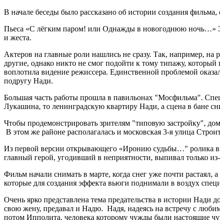
В начале беседы было рассказано об истории создания фильма,
Пьеса «С лёгким паром! или Однажды в новогоднюю ночь…» Эль
и жеста.
Актеров на главные роли нашлись не сразу. Так, например, н
другие, однако никто не смог подойти к тому типажу, который 
воплотила видение режиссера. Единственной проблемой оказал
подругу Нади.
Большая часть работы прошла в павильонах "Мосфильма". Спе
Лукашина, то ленинградскую квартиру Нади, а сцена в бане с
Чтобы продемонстрировать зрителям "типовую застройку", дом
В этом же районе располагалась и московская 3-я улица Стро
Из первой версии открывающего «Иронию судьбы…" ролика в ко
главный герой, угодивший в неприятности, выпивал только из-з
Фильм начали снимать в марте, когда снег уже почти растаял, а
которые для создания эффекта вьюги поднимали в воздух спец
Очень ярко представлена тема предательства в истории Нади до
свою жену, предавал и Надю. Надя, надеясь на встречу с любим
потом Ипполита, человека которому чужды были настоящие чувс