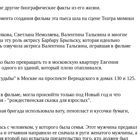
рые другие биографические факты из его жизни.
ента создания фильма эта пьеса шла на сцене Театра мимики
олкова, Светлана Немоляева, Валентина Талызина и многие
а эту роль актрису Барбару Брыльску, которая идеально
ль озвучила актриса Валентина Талызина, игравшая в фильме
о было превращать то в московскую квартиру Евгения
 одного из зданий, который плохо отапливался.
удьбы" в Москве на проспекте Вернадского в домах 130 и 125.
в фильме, могла произойти только под Новый год и что
я - "рождественская сказка для взрослых".
ная бригада использовала вату, пенопласт и кусочки бумаги,
ась с человеком, у которого была семья. Этот мужчина предавал
а и отчаяния направило ее сначала в руги женатого мужчины, а
я второй раз испытала предательство того, кто должен был