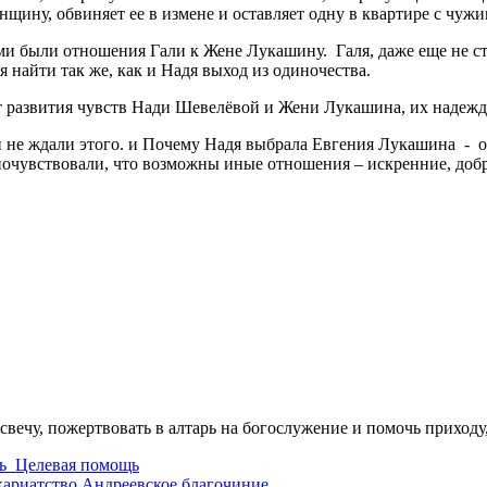
нщину, обвиняет ее в измене и оставляет одну в квартире с чу
 были отношения Гали к Жене Лукашину. Галя, даже еще не ста
найти так же, как и Надя выход из одиночества.
т развития чувств Нади Шевелёвой и Жени Лукашина, их надежды
и не ждали этого. и Почему Надя выбрала Евгения Лукашина - он
почувствовали, что возможны иные отношения – искренние, добр
свечу, пожертвовать в алтарь на богослужение и помочь приходу
ь
Целевая помощь
кариатство
Андреевское благочиние