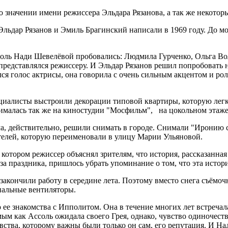
 о значении имени режиссера Эльдара Рязанова, а так же некото
дар Рязанов и Эмиль Брагинский написали в 1969 году. До мом
а роль Нади Шевелёвой пробовались: Людмила Гурченко, Ольга В
представлялся режиссеру. И Эльдар Рязанов решил попробовать н
ся голос актрисы, она говорила с очень сильным акцентом и ро
циалисты выстроили декорации типовой квартиры, которую легк
нималась так же на киностудии "Мосфильм", на цокольном этаже
а, действительно, решили снимать в городе. Снимали "Иронию с
ителей, которую переименовали в улицу Марии Ульяновой.
тором режиссер объяснял зрителям, что история, рассказанная 
а праздника, пришлось убрать упоминание о том, что эта истори
 закончили работу в середине лета. Поэтому вместо снега съёмоч
иальные вентиляторы.
 ее знакомства с Ипполитом. Она в течение многих лет встречал
ым как Ассоль ожидала своего Грея, однако, чувство одиночеств
тва, которому важны были только он сам, его репутация. И Над