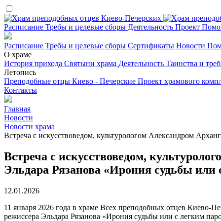
Расписание
Требы и целевые сборы
Деятельность
Проект
Помо
Расписание
Требы и целевые сборы
Сертификаты
Новости
Пом
О храме
История прихода
Святыни храма
Деятельность
Таинства и тре
Летопись
Преподобные отцы Киево - Печерские
Проект храмового комп
Контакты
Главная
Новости
Новости храма
Встреча с искусствоведом, культурологом Александром Архан
Встреча с искусствоведом, культуроло
Эльдара Рязанова «Ирония судьбы или 
12.01.2026
11 января 2026 года в храме Всех преподобных отцев Киево-
режиссера Эльдара Рязанова «Ирония судьбы или с легким паро