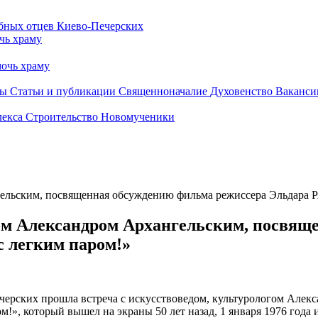
чь храму
очь храму
бы
Статьи и публикации
Священноначалие
Духовенство
Ваканси
лекса
Строительство
Новомученики
гельским, посвященная обсуждению фильма режиссера Эльдара Р
гом Александром Архангельским, посвя
с легким паром!»
Печерских прошла встреча с искусствоведом, культурологом Ал
м!», который вышел на экраны 50 лет назад, 1 января 1976 года