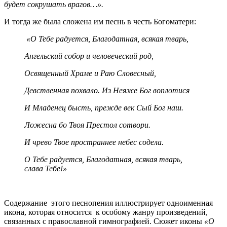
будет сокрушать врагов…».
И тогда же была сложена им песнь в честь Богоматери:
«О Тебе радуется, Благодатная, всякая тварь,
Ангельский собор и человеческий род,
Освященный Храме и Раю Словесный,
Девственная похвало. Из Неяже Бог воплотися
И Младенец бысть, прежде век Сый Бог наш.
Ложесна бо Твоя Престол сотвори.
И чрево Твое пространнее небес содела.
О Тебе радуется, Благодатная, всякая тварь,
слава Тебе!»
Содержание этого песнопения иллюстрирует одноименная
икона, которая относится к особому жанру произведений,
связанных с православной гимнографией. Сюжет иконы
«О