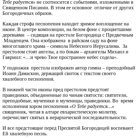
Тебе радуется»
не соотносится с событиями, изложенными в
Священном Писании. В этом ее основное отличие от других
Богородичных образов.
Каждая строфа песнопения находит зримое воплощение на
иконе. В центре композиции, на белом фоне с процветшими
деревьями – сидящая на престоле Богородица с Предвечным
Младенцем. Она изображена в райском саду на фоне
многоглавого храма – символа Небесного Иерусалима. За
престолом стоят ангелы, а по бокам – архангелы Михаил и
Гавриил: «…и чрево Твое пространнее небес содела».
У подножия престола изображен автор гимна – преподобный
Иоанн Дамаскин, держащий свиток с текстом своего
хвалебного песнопения.
В нижней части иконы пред престолом предстоят
праведники, объединенные по чинам святости: святители,
преподобные, мученики и мученицы, праведники. Во время
исполнения хором песнопения
«О Тебе радуется…»
священник, читая в алтаре евхаристическую молитву,
перечисляет святых в иерархической последовательности.
И все предстоящие перед Пресвятой Богородицей воспевают
Ей хвалебную песнь.