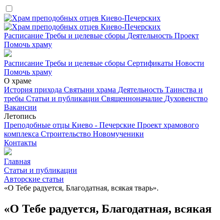
Расписание
Требы и целевые сборы
Деятельность
Проект
Помочь храму
Расписание
Требы и целевые сборы
Сертификаты
Новости
Помочь храму
О храме
История прихода
Святыни храма
Деятельность
Таинства и
требы
Статьи и публикации
Священноначалие
Духовенство
Вакансии
Летопись
Преподобные отцы Киево - Печерские
Проект храмового
комплекса
Строительство
Новомученики
Контакты
Главная
Статьи и публикации
Авторские статьи
«О Тебе радуется, Благодатная, всякая тварь».
«О Тебе радуется, Благодатная, всякая