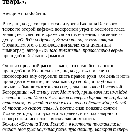
тварь».
Автор: Анна Фейгина
В те дни, когда совершается литургия Василия Великого, а
также по второй кафизме воскресной утрени восьмого гласа
молящиеся слышат в храме слова песнопения, трогающего
душу –
«О Тебе радуется, Благодатная, всякая тварь»
.
Создателем этого произведения является знаменитый
гимнограф, автор
«Точного изложения православной веры»
преподобный Иоанн Дамаскин.
Одно из преданий рассказывает, что гимн был написан
преподобным Иоанном в те дни, когда из-за клеветы
иконоборцев ему отрубили кисть правой руки. Он день и ночь
проводил в молитве, переживая эту скорбь, и глубокой
ночью, забывшись в тонком сне, услышал голос Пресвятой
Богородицы:
«Я слышу всех Моих чад, призывающих имя Моё
с верой в Сына Моего. Рука твоя теперь здорова, не скорби об
остальном, но усердно трудись ею, как и обещал Мне; сделай
её тростью скорописца».
А поутру,
сняв повязку, святой
Иоанн увидел, что рука его исцелена, и из благодарного
сердца полились слова, восхвалящие милость
Божию:
«Десница Твоя, Господи, в крепости прославилась;
десная Твоя рука исцелила усеченную десницу, которая теперь