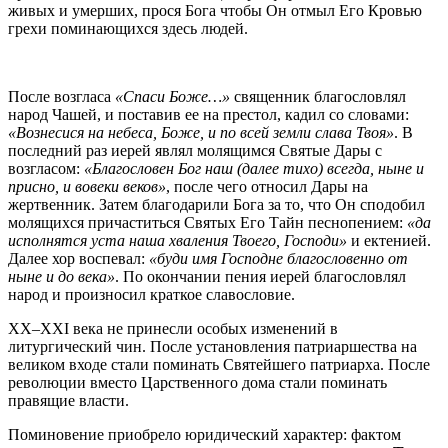
живых и умерших, прося Бога чтобы Он отмыл Его Кровью
грехи поминающихся здесь людей.
После возгласа
«Спаси Боже…»
священник благословлял
народ Чашей, и поставив ее на престол, кадил со словами:
«Вознесися на небеса, Боже, и по всей земли слава Твоя»
. В
последний раз иерей являл молящимся Святые Дары с
возгласом:
«Благословен Бог наш (далее тихо) всегда, ныне и
присно, и вовеки веков»
, после чего относил Дары на
жертвенник. Затем благодарили Бога за то, что Он сподобил
молящихся причаститься Святых Его Тайн песнопением:
«да
исполнятся уста наша хваления Твоего, Господи»
и ектенией.
Далее хор воспевал:
«буди имя Господне благословенно от
ныне и до века»
. По окончании пения иерей благословлял
народ и произносил краткое славословие.
XX–XXI века не принесли особых изменений в
литургический чин. После установления патриаршества на
великом входе стали поминать Святейшего патриарха. После
революции вместо Царственного дома стали поминать
правящие власти.
Поминовение приобрело юридический характер: фактом