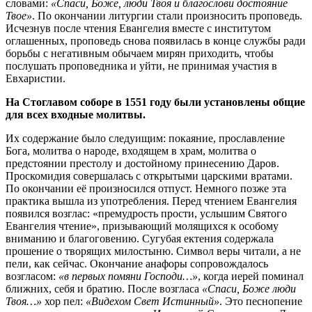
словами:
«Спаси, Боже, люди Твоя и благослови достояние
Твое»
. По окончании литургии стали произносить проповедь.
Исчезнув после чтения Евангелия вместе с институтом
оглашенных, проповедь снова появилась в конце службы ради
борьбы с негативным обычаем мирян приходить, чтобы
послушать проповедника и уйти, не принимая участия в
Евхаристии.
На Стоглавом соборе в 1551 году были установлены общие
для всех входные молитвы.
Их содержание было следуищим: покаяние, прославление
Бога, молитва о народе, входящем в храм, молитва о
предстоянии престолу и достойному принесению Даров.
Проскомидия совершалась с открытыми царскими вратами.
По окончании её произносился отпуст. Немного позже эта
практика вышла из употребления. Перед чтением Евангелия
появился возглас: «премудрость прости, услышим Святого
Евангелия чтение», призывающий молящихся к особому
вниманию и благоговению. Сугубая ектения содержала
прошение о творящих милостыню. Символ веры читали, а не
пели, как сейчас. Окончание анафоры сопровождалось
возгласом:
«в первых помяни Господи…»
, когда иерей поминал
ближних, себя и братию. После возгласа
«Спаси, Боже люди
Твоя…»
хор пел:
«Видехом Свет Истинный»
. Это песнопение