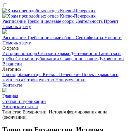
Расписание
Требы и целевые сборы
Деятельность
Проект
Помочь храму
Расписание
Требы и целевые сборы
Сертификаты
Новости
Помочь храму
О храме
История прихода
Святыни храма
Деятельность
Таинства и
требы
Статьи и публикации
Священноначалие
Духовенство
Вакансии
Летопись
Преподобные отцы Киево - Печерские
Проект храмового
комплекса
Строительство
Новомученики
Контакты
Главная
Статьи и публикации
Авторские статьи
Таинство Евхаристии. История формирования чина
(окончание).
Таинство Евхаристии. История