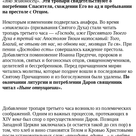
«Яко живоносец»
.
Эти тропари свидетельствуют о
погребении Спасителя, схождении Его во ад и пребывании
на престоле с Отцом.
Некоторым изменениям подверглась анафора. Во время
«эпиклезиса»
(призывания Святого Духа) стали читать
тропарь третьего часа —
«Господи, иже Пресвятаго Твоего
Духа в третий час Апостолом Твоим низпославый: Того,
Благий, не отыми от нас, но обнови нас, молящих Ти ся»
. При
пении
«Достойно есть»
совершалось каждение престола.
Добавляется поминовение Иоанна Предтечи, пророков и
апостолов, святых и богоносных отцов, священномучеников,
целителей и бессребреников. Перед причащением мирян
читались молитвы, которые позднее вошли в последование ко
Святому Причащению и из богослужения были удалены.
По
окончании литургии и потреблении Даров священник
читал
«Ныне отпущаеши»
.
Добавление тропаря третьего часа возникло из полемических
соображений. Одним из важных процессов, протекающих в
ХIV веке был спор о пресуществлении Даров. Позиция
Западной Церкви заключалась (и остается такой до сих пор) в
том, что хлеб и вино становятся Телом и Кровью Христовыми
после установительных слов:
«приидите, едите…» и «пейте