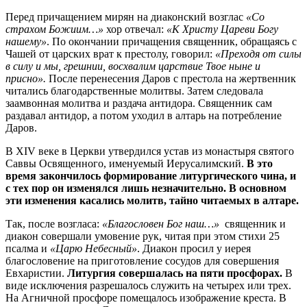
Перед причащением мирян на диаконский возглас
«Со
страхом Божиим…»
хор отвечал:
«К Христу Цареви Богу
нашему»
. По окончании причащения священник, обращаясь с
Чашей от царских врат к престолу, говорил:
«Преходя от силы
в силу и мы, грешнии, восхвалим царствие Твое ныне и
присно».
После перенесения Даров с престола на жертвенник
читались благодарственные молитвы. Затем следовала
заамвонная молитва и раздача антидора. Священник сам
раздавал антидор, а потом уходил в алтарь на потребление
Даров.
В ХIV веке в Церкви утвердился устав из монастыря святого
Саввы Освященного, именуемый Иерусалимский.
В это
время закончилось формирование литургического чина, и
с тех пор он изменялся лишь незначительно. В основном
эти изменения касались молитв, тайно читаемых в алтаре.
Так, после возгласа:
«Благословен Бог наш…»
священник и
диакон совершали умовение рук, читая при этом стихи 25
псалма и
«Царю Небесный»
. Диакон просил у иерея
благословение на приготовление сосудов для совершения
Евхаристии.
Литургия совершалась на пяти просфорах.
В
виде исключения разрешалось служить на четырех или трех.
На Агничной просфоре помещалось изображение креста. В