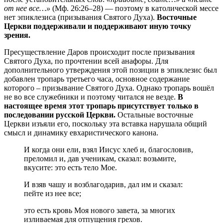
от нее все…»
(Мф. 26:26–28) — поэтому в католической мессе
нет эпиклезиса (призывания Святого Духа).
Восточные
Церкви поддерживали и поддерживают иную точку
зрения.
Пресуществление Даров происходит после призывания
Святого Духа, по прочтении всей анафоры. Для
дополнительного утверждения этой позиции в эпиклезис был
добавлен тропарь третьего часа, основное содержание
которого – призывание Святого Духа. Однако тропарь вошёл
не во все служебники и поэтому читался не везде.
В
настоящее время этот тропарь присутствует только в
последовании русской Церкви.
Остальные восточные
Церкви изъяли его, поскольку эта вставка нарушала общий
смысл и динамику евхаристического канона.
И когда они ели, взял Иисус хлеб и, благословив,
преломил и, дав ученикам, сказал: возьмите,
вкусите: это есть тело Мое.
И взяв чашу и возблагодарив, дал им и сказал:
пейте из нее все;
это есть кровь Моя нового завета, за многих
изливаемая для отпущения грехов.