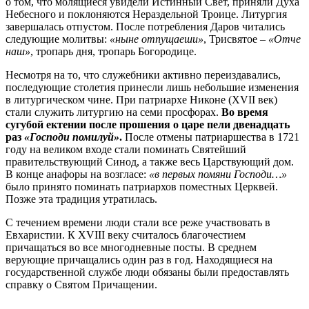
о том, что молящиеся увидели Истинный Свет, приняли Духа
Небесного и поклоняются Нераздельной Троице. Литургия
завершалась отпустом. После потребления Даров читались
следующие молитвы:
«ныне отпущаеши»
, Трисвятое –
«Отче
наш»
, тропарь дня, тропарь Богородице.
Несмотря на то, что служебники активно переиздавались,
последующие столетия принесли лишь небольшие изменения
в литургическом чине. При патриархе Никоне (XVII век)
стали служить литургию на семи просфорах.
Во время
сугубой ектении после прошения о царе пели двенадцать
раз
«Господи помилуй»
.
После отмены патриаршества в 1721
году на великом входе стали поминать Святейший
правительствующий Синод, а также весь Царствующий дом.
В конце анафоры на возгласе:
«в первых помяни Господи…»
было принято поминать патриархов поместных Церквей.
Позже эта традиция утратилась.
С течением времени люди стали все реже участвовать в
Евхаристии. К ХVIII веку считалось благочестием
причащаться во все многодневные посты. В среднем
верующие причащались один раз в год. Находящиеся на
государственной службе люди обязаны были предоставлять
справку о Святом Причащении.