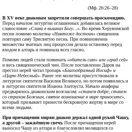
(Мф. 26:26–28)
В ХV веке диаконам запретили совершать проскомидию.
Перед началом литургии оглашенных добавилась великое
славословие
«Слава в вышних Богу…»
. Во время Херувимской
песни помимо молитвы
«Никтоже достоин»
священник
повторял саму Трисвятую песнь. При поминовении
множества знатных лиц процессия делала остановку перед
входом в алтарь и поминала всех гласно.
Помимо людей стали поминать
«обитель сию» или «град сей»
и весь священнический чин. После поставлении Даров на
престол иерей читал тропарь
«Благообразный Иосиф» и
«Царю Небесный»
. Ранее эти молитвы присутствовали в
литургии святителя Василия Великого, но потом появились и
в литургии святителя Иоанна Златоуста. Начало анафоры
предварялось диаконским возгласом:
«станем добре, станем
со страхом Божиим, святое возношение в мире приносите»
,
который призывает принести бескровную жертву в мире со
всеми людьми.
При причащении мирян диакон держал одной рукой Чашу,
а другой – зажжённую свечу.
После причащения иерей
выносил Чашу из алтаря и благословлял молящихся со