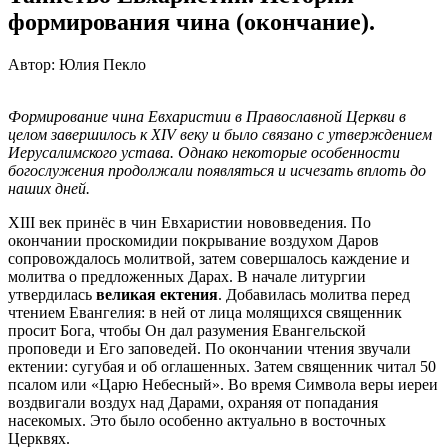
формирования чина (окончание).
Автор: Юлия Пекло
Формирование чина Евхаристии в Православной Церкви в
целом завершилось к XIV веку и было связано с утверждением
Иерусалимского устава. Однако некоторые особенности
богослужения продолжали появляться и исчезать вплоть до
наших дней.
ХIII век принёс в чин Евхаристии нововведения. По
окончании проскомидии покрывание воздухом Даров
сопровождалось молитвой, затем совершалось каждение и
молитва о предложенных Дарах. В начале литургии
утвердилась
великая ектения
. Добавилась молитва перед
чтением Евангелия: в ней от лица молящихся священник
просит Бога, чтобы Он дал разумения Евангельской
проповеди и Его заповедей. По окончании чтения звучали
ектении: сугубая и об оглашенных. Затем священник читал 50
псалом или «Царю Небесный». Во время Символа веры иереи
воздвигали воздух над Дарами, охраняя от попадания
насекомых. Это было особенно актуально в восточных
Церквях.