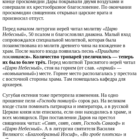
конце проскомидии Дары покрывали двумя воздухами и
совершали их крестообразное благословение. По окончании
проскомидии священник открывал царские врата и
произносил отпуст.
Перед началом литургии иерей читал молитву
«Царю
Небесный»
, 50 псалом и благословлял диакона. Малый вход
сопровождался специальной молитвой, которая была
позаимствована из молитв древнего чина на вхождение в
храм. После малого входа появилась песнь
«Приидите
покл
онимся»
. Количество тропарей увеличилось — теперь
их было более трёх.
Перед молитвой Трисвятого иерей читал
«Царю Небесный»
, стоя на горнем (от слав.
«горний» —
«возвышенный»
) месте. Горнее место располагалась у престола
с восточной стороны храма. Там помещалась кафедра для
архиерея.
Сугубая ектения тоже претерпела изменения. На одно
прошение пели
«Господи помилуй»
сорок раз. На великом
входе стали поминать патриарха и императора, а в русской
Церкви князя или епископа, если они находились в храме, и
всех молящихся. При поставлении Даров на престол
священник читал:
«Свят, свят, свят, Господь Саваоф»
и
«Царю Небесный»
. А в литургии святителя Василия
Великого:
«Благообразный Иосиф»
,
«Во гробе плотски»
и