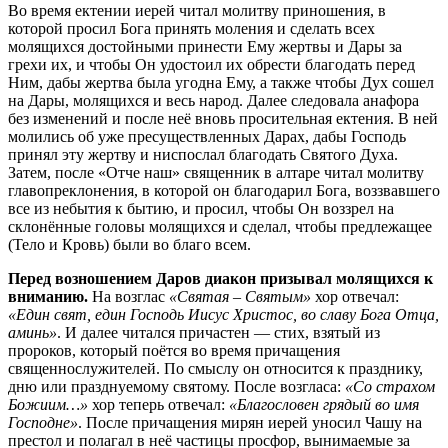
Во время ектении иерей читал молитву приношения, в
которой просил Бога принять моления и сделать всех
молящихся достойными принести Ему жертвы и Дары за
грехи их, и чтобы Он удостоил их обрести благодать перед
Ним, дабы жертва была угодна Ему, а также чтобы Дух сошел
на Дары, молящихся и весь народ. Далее следовала анафора
без изменений и после неё вновь просительная ектения. В ней
молились об уже пресуществленных Дарах, дабы Господь
принял эту жертву и ниспослал благодать Святого Духа.
Затем, после «Отче наш» священник в алтаре читал молитву
главопреклонения, в которой он благодарил Бога, воззвавшего
все из небытия к бытию, и просил, чтобы Он воззрел на
склонённые головы молящихся и сделал, чтобы предлежащее
(Тело и Кровь) были во благо всем.
Перед возношением Даров диакон призывал молящихся к
вниманию.
На возглас
«Святая – Святым»
хор отвечал:
«Един свят, един Господь Иисус Христос, во славу Бога Отца,
аминь»
. И далее читался причастен — стих, взятый из
пророков, который поётся во время причащения
священнослужителей. По смыслу он относится к празднику,
дню или празднуемому святому. После возгласа:
«Со страхом
Божиим…»
хор теперь отвечал:
«Благословен грядый во имя
Господне»
. После причащения мирян иерей уносил Чашу на
престол и полагал в неё частицы просфор, вынимаемые за