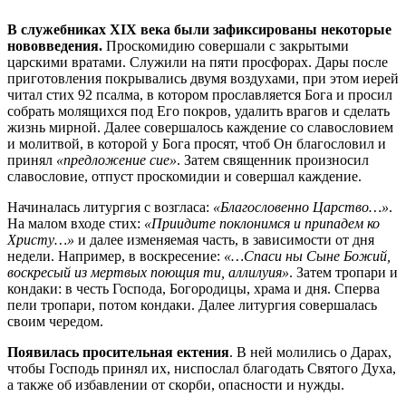
В служебниках XIX века были зафиксированы некоторые
нововведения.
Проскомидию совершали с закрытыми
царскими вратами. Служили на пяти просфорах. Дары после
приготовления покрывались двумя воздухами, при этом иерей
читал стих 92 псалма, в котором прославляется Бога и просил
собрать молящихся под Его покров, удалить врагов и сделать
жизнь мирной. Далее совершалось каждение со славословием
и молитвой, в которой у Бога просят, чтоб Он благословил и
принял
«предложение сие»
. Затем священник произносил
славословие, отпуст проскомидии и совершал каждение.
Начиналась литургия с возгласа:
«Благословенно Царство…»
.
На малом входе стих:
«Приидите поклонимся и припадем ко
Христу…»
и далее изменяемая часть, в зависимости от дня
недели. Например, в воскресение:
«…Спаси ны Сыне Божий,
воскресый из мертвых поющия ти, аллилуия»
. Затем тропари и
кондаки: в честь Господа, Богородицы, храма и дня. Сперва
пели тропари, потом кондаки. Далее литургия совершалась
своим чередом.
Появилась просительная ектения
. В ней молились о Дарах,
чтобы Господь принял их, ниспослал благодать Святого Духа,
а также об избавлении от скорби, опасности и нужды.